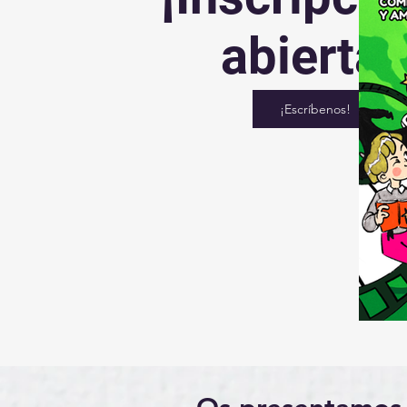
abiertas
¡Escríbenos!